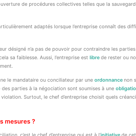
’ouverture de procédures collectives telles que la sauvega
articulièrement adaptés lorsque l’entreprise connaît des diff
eur désigné n’a pas de pouvoir pour contraindre les parties
ela sa faiblesse. Aussi, l’entreprise est
libre
de rester ou n
ment.
gne le mandataire ou conciliateur par une
ordonnance
non 
e des parties à la négociation sont soumises à une
obligati
iolation. Surtout, le chef d’entreprise choisit quels créanci
ces mesures ?
ation, c’est le chef d’entreprise qui est à l’
initiative
de cet