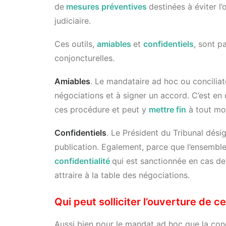
de
mesures préventives
destinées à éviter l
judiciaire.
Ces outils,
amiables
et
confidentiels
, sont p
conjoncturelles.
Amiables
. Le mandataire ad hoc ou conciliat
négociations et à signer un accord. C’est en c
ces procédure et peut y
mettre fin
à tout mo
Confidentiels
. Le Président du Tribunal dési
publication. Egalement, parce que l’ensembl
confidentialité
qui est sanctionnée en cas de v
attraire à la table des négociations.
Qui peut solliciter l’ouverture de 
Aussi bien pour le mandat ad hoc que la concili