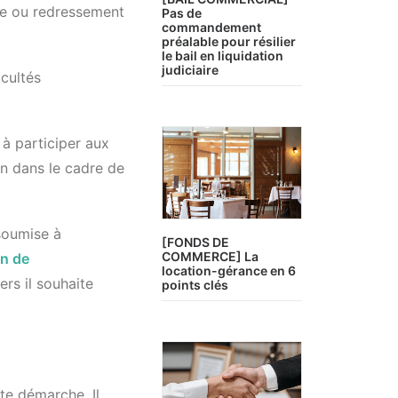
rde ou redressement
Pas de
commandement
préalable pour résilier
le bail en liquidation
judiciaire
icultés
 à participer aux
on dans le cadre de
soumise à
[FONDS DE
COMMERCE] La
on de
location-gérance en 6
ers il souhaite
points clés
te démarche. Il