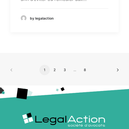
by legalaction
1
2
3
…
8