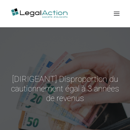
Accueil
Expertises
Publications
Ventes aux enchères
[DIRIGEANT] Disproportion du
Contactez-nous
cautionnement égal à 3 années
de revenus
Espace client
Recherche