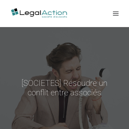
Accueil
Expertises
Publications
Ventes aux enchères
Contactez-nous
[SOCIETES] Résoudre un
conflit entre associés
Espace client
Recherche