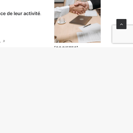
e de leur activité
.
. »
[SOCIETES]
Indivisibilité de la
cession de parts
sociales et de la
créance en compte
courant d’associé
aux
e et entière ».
[SOCIETES] Les
statuts d’une SELAS
peuvent prévoir le