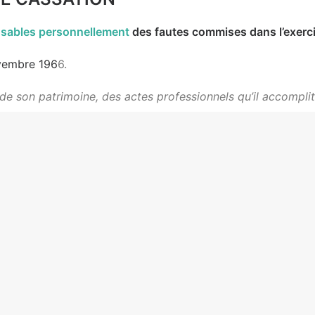
sables personnellement
des fautes commises dans l’exercic
ovembre 196
6.
e son patrimoine, des actes professionnels qu’il accomplit
ent responsable avec l’associé des actes fautifs.
té de l’associé et/ou de la SCP.
e est confirmée par les dispositions réglementaires propres 
e de la Santé publique
.
’égard de la personne qui se confie à lui demeure personnell
associé, même décédé, ne faisait aucun doute.
er une autre précision intéressante.