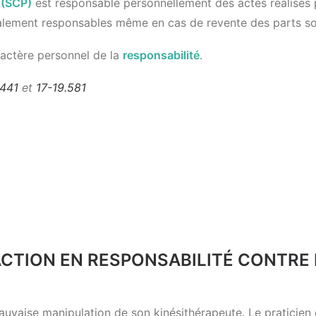
e (SCP
)
est responsable personnellement des actes réalisés
alement responsables même en cas de revente des parts so
aractère personnel de la
responsabilité
.
.441
et
17-19.581
L’ACTION EN RESPONSABILITÉ CONTRE
auvaise manipulation de son kinésithérapeute. Le praticien 