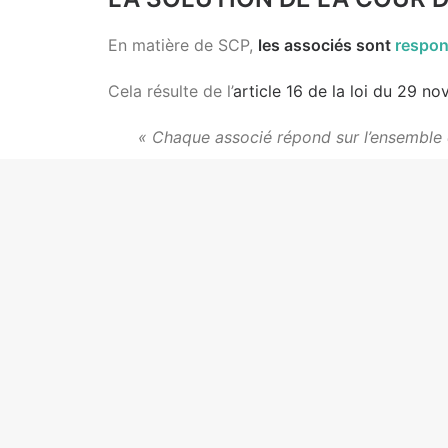
En matière de SCP,
les associés sont
respon
Cela résulte de l’
article 16 de la loi du 29 n
« Chaque associé répond sur l’ensemble d
L’article ajoute que la société est solidairem
Ainsi, la victime peut engager la responsabili
En l’espèce, cette responsabilité personnell
kinésithérapeutes à l’
article R4381-25 du Cod
« la responsabilité de chaque associé à l
Dès lors, la responsabilité personnelle de l’
La Cour de cassation vient cependant apport