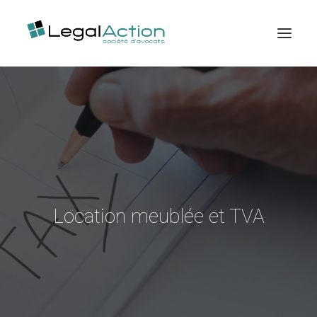
Accueil
Expertises
Publications
Ventes aux enchères
Contactez-nous
Location meublée et TVA
Espace client
Recherche