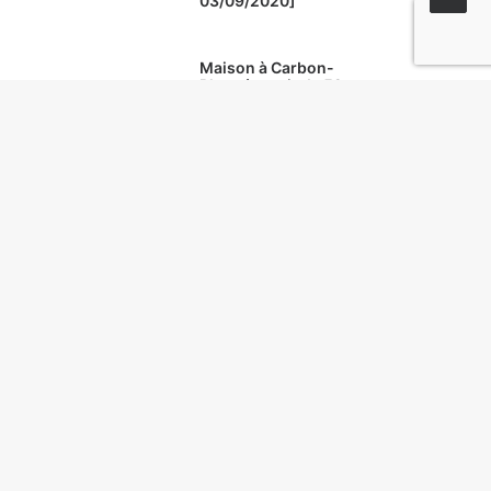
03/09/2020]
Maison à Carbon-
Blanc à partir de 52
000 € [Vente du
03/09/2020]
vant