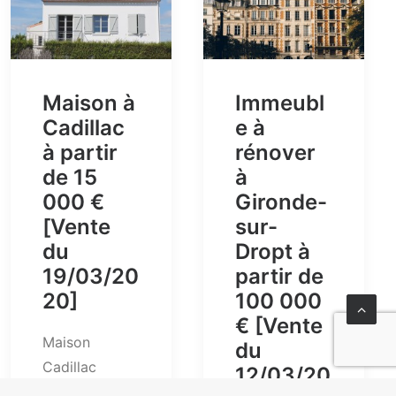
Maison à
Immeubl
Cadillac
e à
à partir
rénover
de 15
à
000 €
Gironde-
[Vente
sur-
du
Dropt à
19/03/20
partir de
20]
100 000
€ [Vente
Maison
du
Cadillac
12/03/20
Lieudit l’Agnet