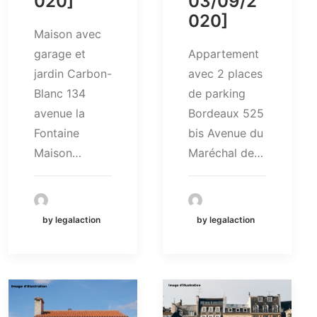
020]
03/09/2
020]
Maison avec
garage et
Appartement
jardin Carbon-
avec 2 places
Blanc 134
de parking
avenue la
Bordeaux 525
Fontaine
bis Avenue du
Maison…
Maréchal de…
by legalaction
by legalaction