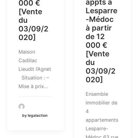
appts à
000 €
Lesparre
[Vente
-Médoc
du
à partir
03/09/2
de 12
020]
000 €
Maison
[Vente
Cadillac
du
Lieudit l’Agnet
03/09/2
Situation : –
020]
Mise à prix…
Ensemble
immobilier de
4
by legalaction
appartements
Lesparre-
Médoc 63 rue