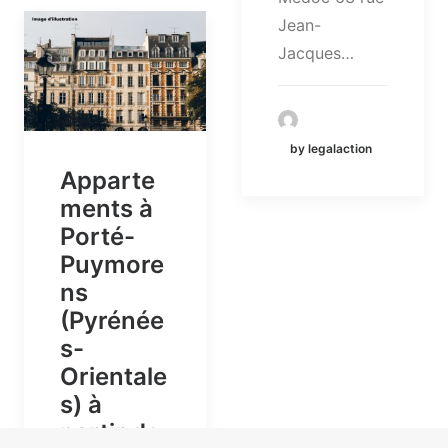
Jean-
Jacques…
by legalaction
Apparte
ments à
Porté-
Puymore
ns
(Pyrénée
s-
Orientale
s) à
partir de